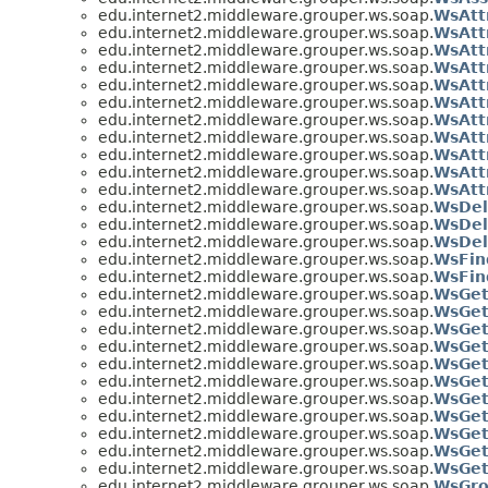
edu.internet2.middleware.grouper.ws.soap.
WsAtt
edu.internet2.middleware.grouper.ws.soap.
WsAtt
edu.internet2.middleware.grouper.ws.soap.
WsAtt
edu.internet2.middleware.grouper.ws.soap.
WsAtt
edu.internet2.middleware.grouper.ws.soap.
WsAtt
edu.internet2.middleware.grouper.ws.soap.
WsAtt
edu.internet2.middleware.grouper.ws.soap.
WsAtt
edu.internet2.middleware.grouper.ws.soap.
WsAtt
edu.internet2.middleware.grouper.ws.soap.
WsAtt
edu.internet2.middleware.grouper.ws.soap.
WsAtt
edu.internet2.middleware.grouper.ws.soap.
WsAtt
edu.internet2.middleware.grouper.ws.soap.
WsDel
edu.internet2.middleware.grouper.ws.soap.
WsDel
edu.internet2.middleware.grouper.ws.soap.
WsDel
edu.internet2.middleware.grouper.ws.soap.
WsFin
edu.internet2.middleware.grouper.ws.soap.
WsFin
edu.internet2.middleware.grouper.ws.soap.
WsGet
edu.internet2.middleware.grouper.ws.soap.
WsGet
edu.internet2.middleware.grouper.ws.soap.
WsGet
edu.internet2.middleware.grouper.ws.soap.
WsGet
edu.internet2.middleware.grouper.ws.soap.
WsGet
edu.internet2.middleware.grouper.ws.soap.
WsGet
edu.internet2.middleware.grouper.ws.soap.
WsGet
edu.internet2.middleware.grouper.ws.soap.
WsGet
edu.internet2.middleware.grouper.ws.soap.
WsGet
edu.internet2.middleware.grouper.ws.soap.
WsGet
edu.internet2.middleware.grouper.ws.soap.
WsGet
edu.internet2.middleware.grouper.ws.soap.
WsGr