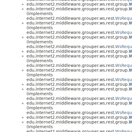
edu.internet2.middleware.grouper.ws.rest.group.
W
edu.internet2.middleware.grouper.ws.rest.group.
W
(implements
edu.internet2.middleware.grouper.ws.rest.
WsRequ
edu.internet2.middleware.grouper.ws.rest.group.
W
(implements
edu.internet2.middleware.grouper.ws.rest.
WsRequ
edu.internet2.middleware.grouper.ws.rest.group.
W
(implements
edu.internet2.middleware.grouper.ws.rest.
WsRequ
edu.internet2.middleware.grouper.ws.rest.group.
W
edu.internet2.middleware.grouper.ws.rest.group.
W
(implements
edu.internet2.middleware.grouper.ws.rest.
WsRequ
edu.internet2.middleware.grouper.ws.rest.group.
W
(implements
edu.internet2.middleware.grouper.ws.rest.
WsRequ
edu.internet2.middleware.grouper.ws.rest.group.
W
edu.internet2.middleware.grouper.ws.rest.group.
W
(implements
edu.internet2.middleware.grouper.ws.rest.
WsRequ
edu.internet2.middleware.grouper.ws.rest.group.
W
(implements
edu.internet2.middleware.grouper.ws.rest.
WsRequ
edu.internet2.middleware.grouper.ws.rest.group.
W
edu.internet2.middleware.grouper.ws.rest.group.
W
(implements
edu.internet2.middleware.grouper.ws.rest.
WsRequ